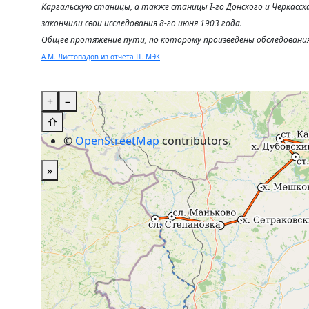
Каргальскую станицы, а также станицы I-го Донского и Черкасск
закончили свои исследования 8-го июня 1903 года.
Общее протяжение пути, по которому произведены обследования
А.М. Листопадов из отчета IТ. МЭК
+
−
⇧
©
OpenStreetMap
contributors.
»