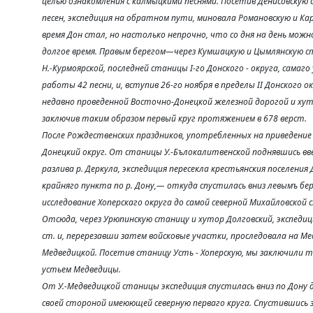
целью ознакомления с калмыцкими песнями. Посетив Денисовскую с
песен, экспедиция на обратном пути, миновала Романовcкую и Ка
время Дон стал, но настолько непрочно, что со дня на день мож
долгое время. Правым берегом—через Кумшацкую и Цымлянскую ст
Н.-Курмоярской, последней станицы I-го Донского - округа, сама
работы 42 песни, и, вступив 26-го ноября в пределы II Донского 
недавно проведенной Восточно-Донецкой железной дорогой и хут
заключив таким образом первый круг протяжением в 678 верст.
После Рождественских праздников, употребленных на приведение 
Донецкий округ. От станицы У.-Бълокалитвенской поднявшись вве
разлива р. Деркула, экспедиция пересекла крестьянския поселен
крайняго пункта по р. Дону,— откуда спустилась вниз левымъ бер
исследование Хоперскаго округа до самой северной Михайловско
Отсюда, через Урюпинскую станицу и хутор Долговский, экспедици
ст. и, перерезавши затем войсковые участки, проследовала на М
Медведицкой. Посетив станицу Усть - Хоперскую, мы заключили т
устьем Медведицы.
От У.-Медведицкой станицы экспедиция спустилась вниз по Дону 
своей стороной имеюющей северную перваго круга. Спустившись 