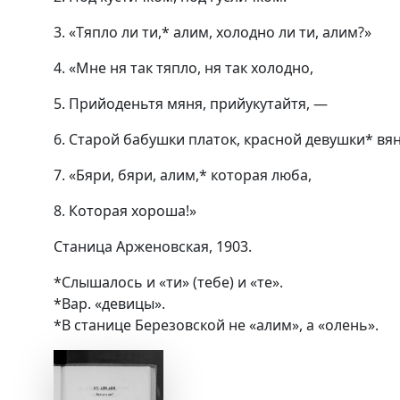
3. «Тяпло ли ти,* алим, холодно ли ти, алим?»
4. «Мне ня так тяпло, ня так холодно,
5. Прийоденьтя мяня, прийукутайтя, —
6. Старой бабушки платок, красной девушки* вян
7. «Бяри, бяри, алим,* которая люба,
8. Которая хороша!»
Станица Арженовская, 1903.
*Слышалось и «ти» (тебе) и «те».
*Вар. «девицы».
*В станице Березовской не «алим», а «олень».