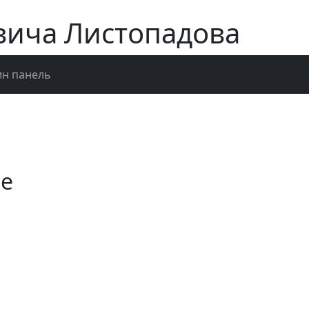
вича Листопадова
н панель
ые