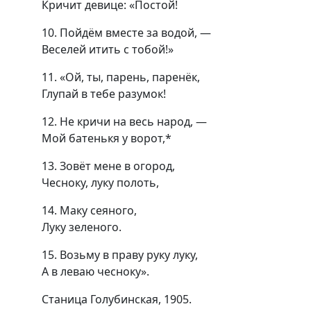
Кричит девице: «Постой!
10. Пойдём вместе за водой, —
Веселей итить с тобой!»
11. «Ой, ты, парень, паренёк,
Глупай в тебе разумок!
12. Не кричи на весь народ, —
Мой батенькя у ворот,*
13. Зовёт мене в огород,
Чесноку, луку полоть,
14. Маку сеяного,
Луку зеленого.
15. Возьму в праву руку луку,
А в леваю чесноку».
Станица Голубинская, 1905.