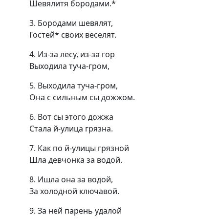
Шевялитя бородами.*
3. Бородами шевялят,
Гостей* своих веселят.
4. Из-за лесу, из-за гор
Выходила туча-гром,
5. Выходила туча-гром,
Она с сильным сы дожжом.
6. Вот сы этого дожжа
Стала й-улица грязна.
7. Как по й-улицы грязной
Шла девчонка за водой.
8. Ишла она за водой,
За холодной ключавой.
9. За ней парень удалой