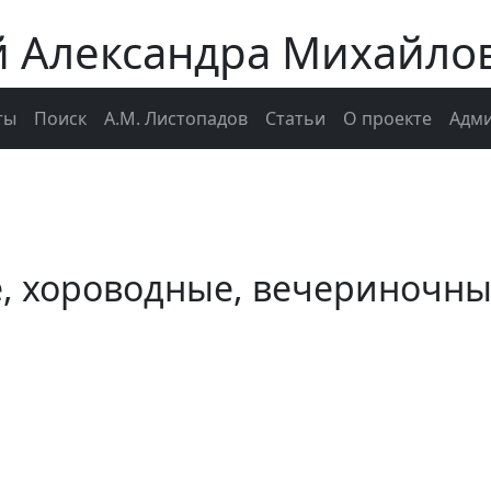
й Александра Михайло
ты
Поиск
А.М. Листопадов
Статьи
О проекте
Адми
е, хороводные, вечериночн