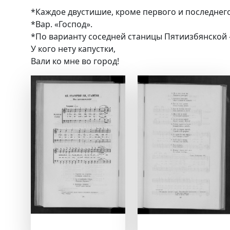
*Каждое двустишие, кроме первого и последнего
*Вар. «Господ».
*По варианту соседней станицы Пятиизбянской
У кого нету капустки,
Вали ко мне во город!