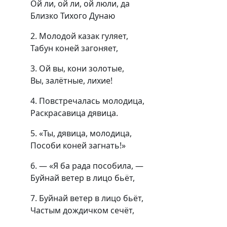
Ой ли, ой ли, ой люли, да
Близко Тихого Дунаю
2. Молодой казак гуляет,
Табун коней загоняет,
3. Ой вы, кони золотые,
Вы, залётные, лихие!
4. Повстречалась молодица,
Раскрасавица дявица.
5. «Ты, дявица, молодица,
Пособи коней загнать!»
6. — «Я ба рада пособила, —
Буйнай ветер в лицо бьёт,
7. Буйнай ветер в лицо бьёт,
Частым дождичком сечёт,