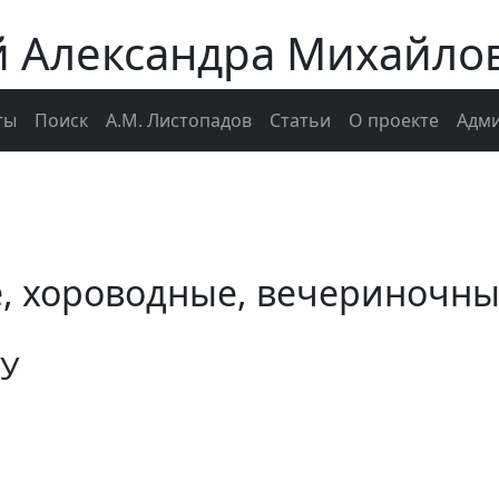
й Александра Михайло
ты
Поиск
А.М. Листопадов
Статьи
О проекте
Адми
е, хороводные, вечериночн
У