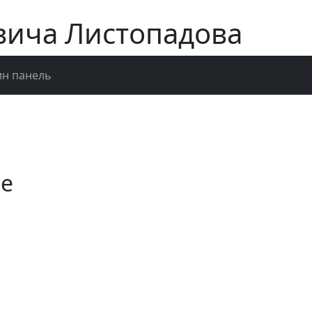
вича Листопадова
н панель
ые