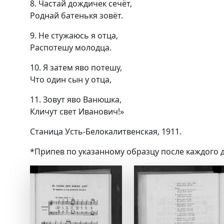
8. Частай дождичек сечёт,
Роднай батенькя зовёт.
9. Не стужаюсь я отца,
Распотешу молодца.
10. Я затем яво потешу,
Что один сын у отца,
11. Зовут яво Ванюшка,
Кличут свет Иванович!»
Станица Усть-Белокалитвенская, 1911.
*Припев по указанному образцу после каждого д