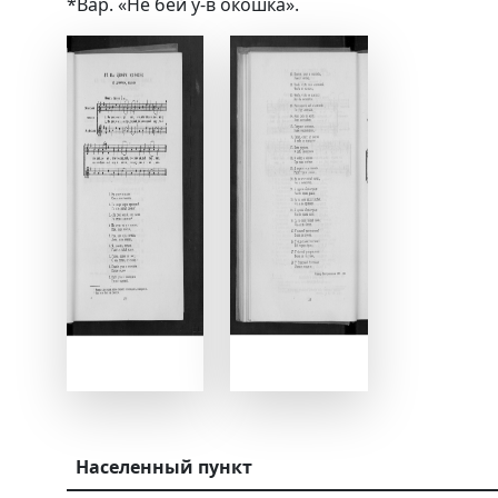
*Вар. «Не бей у-в окошка».
Населенный пункт