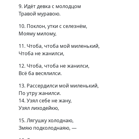
9. Идёт девка с молодцом
Травой муравою.
10. Поклон, утки с селезнём,
Мояму милому,
11. Чтоба, чтоба мой миленький,
Чтоба не жанилси,
12. Чтоба, чтоба не жанилси,
Всё ба весялилси.
13. Рассердилси мой миленький,
По утру жанилси.
14. Узял себе не жану,
Узял лиходейкю,
15. Лягушку холоднаю,
Змяю подколоднаяю, —