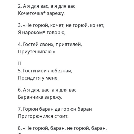
2. А я для вас, а я для вас
Кочеточка* зарежу.
3. «Не горюй, кочет, не горюй, кочет,
Я нароком* говорю,
4. Гостей своих, приятелей,
Приутешиваю!»
II
5. Гости мои любезнаи,
Посидитя у мене,
6. А я для, вас, а я для вас
Баранчика зарежу.
7. Горюн баран да горюн баран
Пригорюнился стоит.
8. «Не горюй, баран, не горюй, баран,