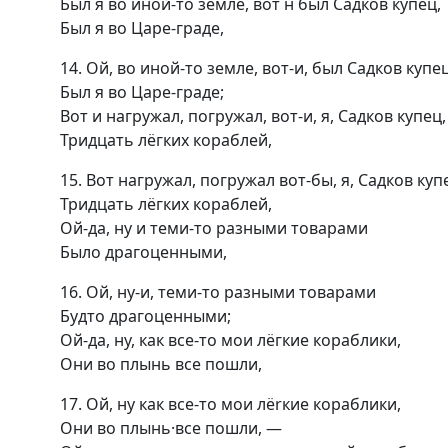
Был я во иной-то земле, вот н был Садков купец,
Был я во Царе-граде,
14. Ой, во иной-то земле, вот-и, был Садков купец
Был я во Царе-граде;
Вот и нагружал, погружал, вот-и, я, Садков купец,
Тридцать лёгких кораблей,
15. Вот нагружал, погружал вот-бы, я, Садков куп
Тридцать лёгких кораблей,
Ой-да, ну и теми-то разными товарами
Было драгоценными,
16. Ой, ну-и, теми-то разными товарами
Будто драгоценными;
Ой-да, ну, как все-то мои лёгкие кораблики,
Они во плынь все пошли,
17. Ой, ну как все-то мои лёrкие кораблики,
Они во плынь·все пошли, —