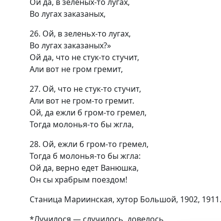
Ой да, в зеленых-то лугах,
Во лугах заказаных,
26. Ой, в зеленьх-то лугах,
Во лугах заказаных?»
Ой да, что не стук-то стучит,
Али вот не гром гремит,
27. Ой, что не стук-то стучит,
Али вот не гром-то гремит.
Ой, да ежли б гром-то гремел,
Тогда молонья-то бы жгла,
28. Ой, ежли б гром-то гремел,
Тогда б молонья-то бы жгла:
Ой да, верно едет Ванюшка,
Он сы храбрым поездом!
Станица Мариинская, хутор Большой, 1902, 1911
*Лучилося — случилось, довелось.