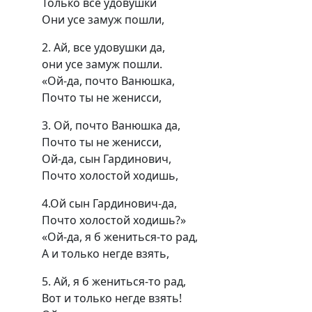
Только все удовушки
Они усе замуж пошли,
2. Ай, все удовушки да,
они усе замуж пошли.
«Ой-да, почто Ванюшка,
Почто ты не женисси,
3. Ой, почто Ванюшка да,
Почто ты не женисси,
Ой-да, сын Гардинович,
Почто холостой ходишь,
4.Ой сын Гардинович-да,
Почто холостой ходишь?»
«Ой-да, я б жениться-то рад,
А и только негде взять,
5. Ай, я б жениться-то рад,
Вот и только негде взять!