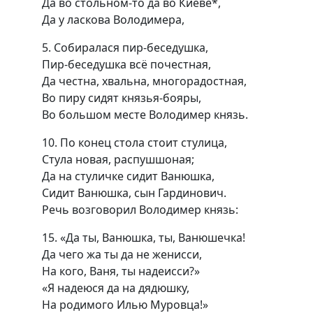
Да во стольном-то да во Киеве*,
Да у ласкова Володимера,
5. Собиралася пир-беседушка,
Пир-беседушка всё почестная,
Да честна, хвальна, многорадостная,
Во пиру сидят князья-бояры,
Во большом месте Володимер князь.
10. По конец стола стоит стулица,
Стула новая, распушшоная;
Да на стуличке сидит Ванюшка,
Сидит Ванюшка, сын Гардинович.
Речь возговорил Володимер князь:
15. «Да ты, Ванюшка, ты, Ванюшечка!
Да чего жа ты да не женисси,
На кого, Ваня, ты надеисси?»
«Я надеюся да на дядюшку,
На родимого Илью Муровца!»