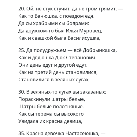
20. Ой, не стук стучит, да не гром грямит, —
Как тo Ванюшка, с поездом едя,
Да сы храбрыми сы боярами:
Да дружком-то был Илья Муровец,
Как и свашкой была Василисушка,
25. Да полудружьем — всё Добрынюшка,
Как и дядюшка Дюк Степанович.
Они день едут и другой едут,
Как на третий день становилися,
Становилися в зеляных лугах,
30. В зеляных-то лугах вы заказаных;
Пораскинули шатры белые,
Шатры белые полотняные.
Как сы терема сы высокого
Увидала их красна девица,
35. Красна девочка Настасеюшка, —